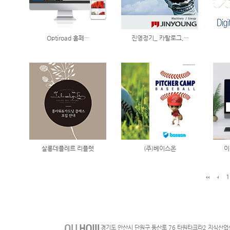
Optiroad 홈페···
진영정기_ 카탈로그,···
살롱데플레르 리플렛
(주)베이스온
이
1
경기도 안산시 단원구 동산로 76 타원타크라2 지식산업센터 711