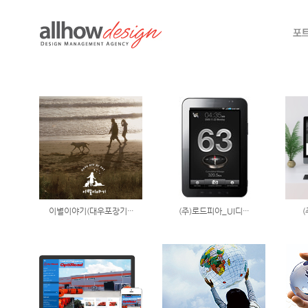
이별이야기(대우포장기···
(주)로드피아_UI디···
(