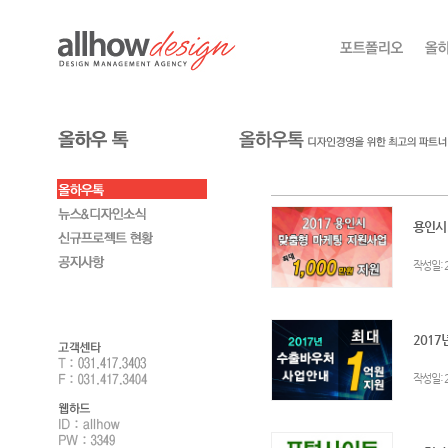
용인시!
:
작성일
2017
:
작성일