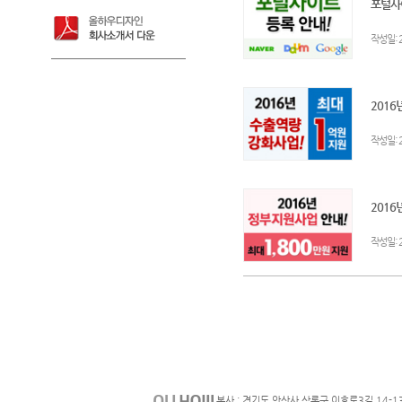
포털사이
:
작성일
2016
:
작성일
2016
:
작성일
본사 : 경기도 안산사 상록구 이호로3길 14-1