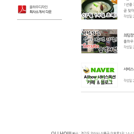
1년중 
곧 찾
:
작성일
최팀장
올하우
:
작성일
서비스
:
작성일
본사 : 경기도 안산사 상록구 이호로3길 14-1