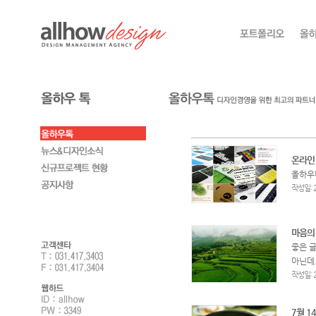
온라인
올하우
:
작성일
마음의
좋은 글
아닌데.
:
작성일
7월 1