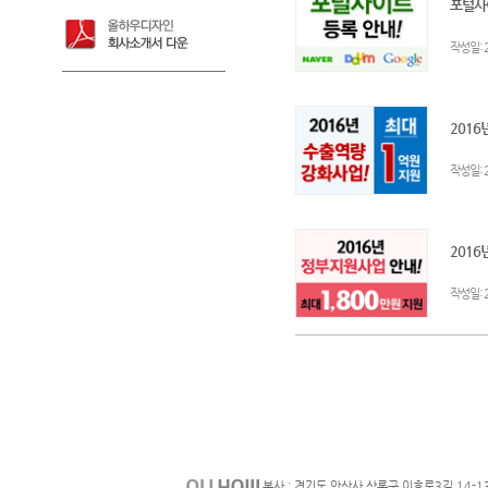
포털사이
:
작성일
2016
:
작성일
2016
:
작성일
본사 : 경기도 안산사 상록구 이호로3길 14-1