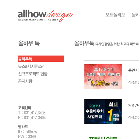
용인시!
:
작성일
2017
:
작성일