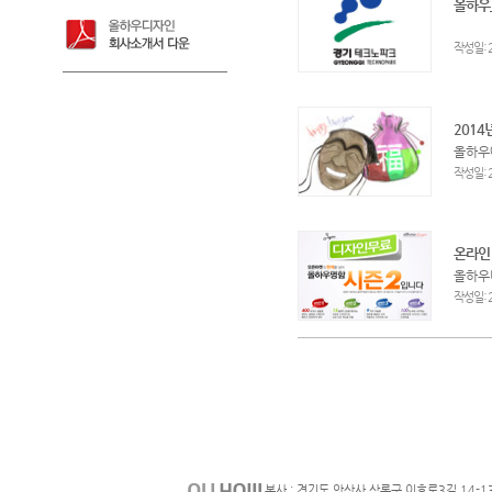
올하우
:
작성일
2014
올하우
:
작성일
온라인
올하우
:
작성일
본사 : 경기도 안산사 상록구 이호로3길 14-1