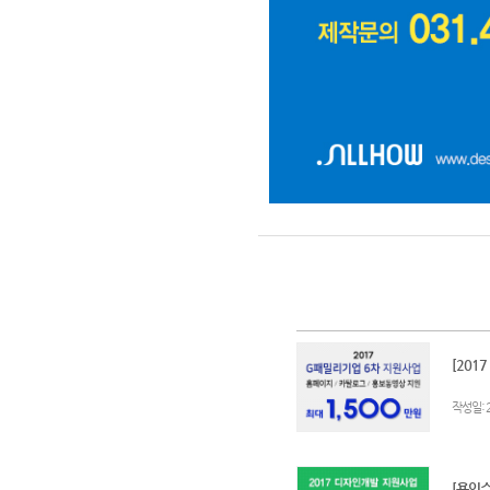
[201
:
작성일
[용인수