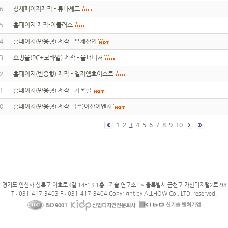
6
상세페이지제작 - 튜나셰프
5
홈페이지 제작-이플러스
4
홈페이지(반응형) 제작 - 우제산업
3
쇼핑몰(PC+모바일) 제작 - 올퍼니처
2
홈페이지(반응형) 제작 - 엘지엠호이스트
1
홈페이지(반응형) 제작 - 가온힐
0
홈페이지(반응형) 제작 - (주)아산이엔지
1
2
3
4
5
6
7
8
9
10
: 경기도 안산사 상록구 이호로3길 14-13 1층 기술 연구소 : 서울특별시 금천구 가산디지털2로 98 
T : 031-417-3403 F : 031-417-3404 Copyright by ALLHOW Co., LTD. reserved.