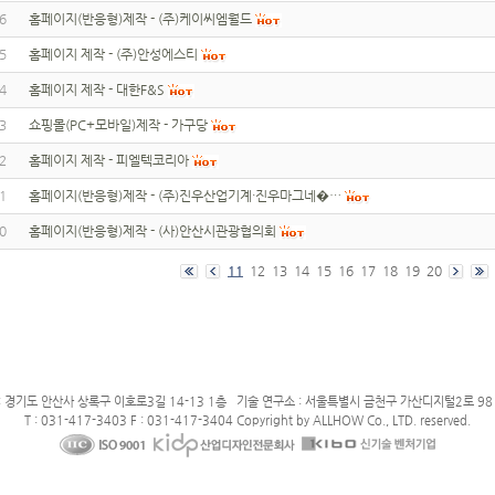
6
홈페이지(반응형)제작 - (주)케이씨엠월드
5
홈페이지 제작 - (주)안성에스티
4
홈페이지 제작 - 대한F&S
3
쇼핑몰(PC+모바일)제작 - 가구당
2
홈페이지 제작 - 피엘텍코리아
1
홈페이지(반응형)제작 - (주)진우산업기계·진우마그네�…
0
홈페이지(반응형)제작 - (사)안산시관광협의회
11
12
13
14
15
16
17
18
19
20
: 경기도 안산사 상록구 이호로3길 14-13 1층 기술 연구소 : 서울특별시 금천구 가산디지털2로 98 
T : 031-417-3403 F : 031-417-3404 Copyright by ALLHOW Co., LTD. reserved.