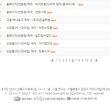
6
홈페이지(반응형)제작 - 바이트론(다국어:영어/중국어/베…
5
홈페이지(반응형)제작 - 면食사랑
4
다음 배너광고 제작 - (주)라온글로벌
3
쇼핑몰(PC+모바일) 제작 - 착한쇼핑몰
2
홈페이지(반응형)제작 - 일드림사업단
1
쇼핑몰(PC+모바일) 제작 - 아이템마켓
0
쇼핑몰(PC+모바일) 제작 - 판촉식구
1
2
3
4
5
6
7
8
9
10
: 경기도 안산사 상록구 이호로3길 14-13 1층 기술 연구소 : 서울특별시 금천구 가산디지털2로 98 
T : 031-417-3403 F : 031-417-3404 Copyright by ALLHOW Co., LTD. reserved.