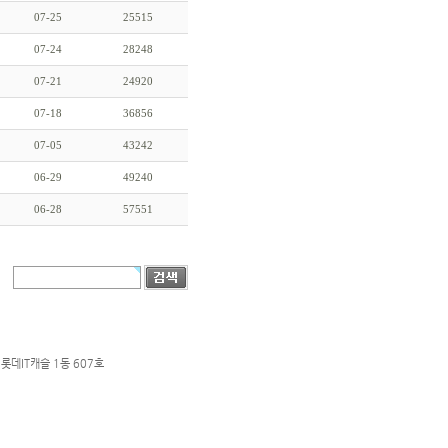
07-25
25515
07-24
28248
07-21
24920
07-18
36856
07-05
43242
06-29
49240
06-28
57551
롯데IT캐슬 1동 607호