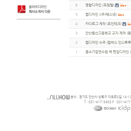
6
명함디자인 (포원텔)
5
웹디자인 ((주)웨스넷)
4
카다로그 제작 (포인테크)
3
안산동산고등학교 교지 제작 (
2
웹디자인 수주 (칼버스 인스투루
1
중소기업연수원 책 편집디자인 
본사 : 경기도 안산사 상록구 이호로3길 14-1
T : 031-417-3403 F : 031-417