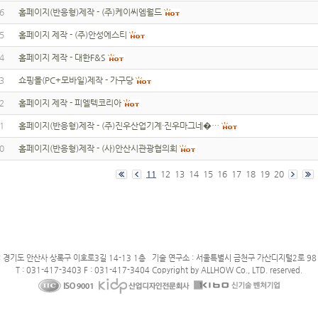
6
홈페이지(반응형)제작 - (주)케이씨엠월드
5
홈페이지 제작 - (주)안성에스티
4
홈페이지 제작 - 대한F&S
3
쇼핑몰(PC+모바일)제작 - 가구당
2
홈페이지 제작 - 피엘텍코리아
1
홈페이지(반응형)제작 - (주)진우산업기계·진우마그네�…
0
홈페이지(반응형)제작 - (사)안산시관광협의회
11
12
13
14
15
16
17
18
19
20
: 경기도 안산사 상록구 이호로3길 14-13 1층 기술 연구소 : 서울특별시 금천구 가산디지털2로 98 
T : 031-417-3403 F : 031-417-3404 Copyright by ALLHOW Co., LTD. reserved.