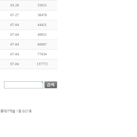
03-28
33015
07-27
38478
07-04
44421
07-04
49921
07-04
60067
07-04
77034
07-04
137772
롯데IT캐슬 1동 607호