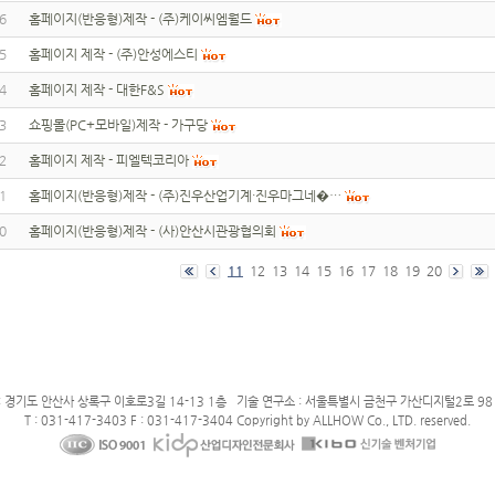
6
홈페이지(반응형)제작 - (주)케이씨엠월드
5
홈페이지 제작 - (주)안성에스티
4
홈페이지 제작 - 대한F&S
3
쇼핑몰(PC+모바일)제작 - 가구당
2
홈페이지 제작 - 피엘텍코리아
1
홈페이지(반응형)제작 - (주)진우산업기계·진우마그네�…
0
홈페이지(반응형)제작 - (사)안산시관광협의회
11
12
13
14
15
16
17
18
19
20
: 경기도 안산사 상록구 이호로3길 14-13 1층 기술 연구소 : 서울특별시 금천구 가산디지털2로 98 
T : 031-417-3403 F : 031-417-3404 Copyright by ALLHOW Co., LTD. reserved.