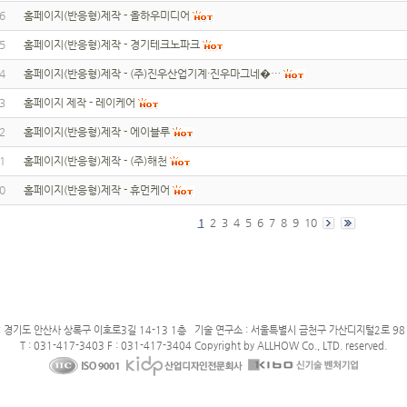
6
홈페이지(반응형)제작 - 올하우미디어
5
홈페이지(반응형)제작 - 경기테크노파크
4
홈페이지(반응형)제작 - (주)진우산업기계·진우마그네�…
3
홈페이지 제작 - 레이케어
2
홈페이지(반응형)제작 - 에이블루
1
홈페이지(반응형)제작 - (주)해천
0
홈페이지(반응형)제작 - 휴먼케어
1
2
3
4
5
6
7
8
9
10
: 경기도 안산사 상록구 이호로3길 14-13 1층 기술 연구소 : 서울특별시 금천구 가산디지털2로 98 
T : 031-417-3403 F : 031-417-3404 Copyright by ALLHOW Co., LTD. reserved.