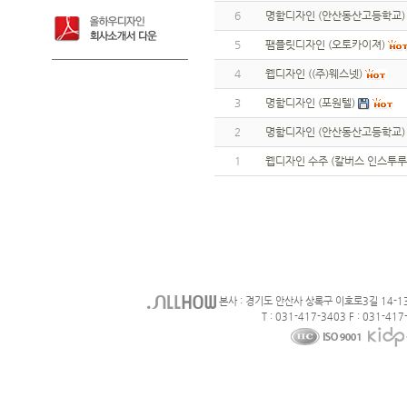
6
명함디자인 (안산동산고등학교)
5
팸플릿디자인 (오토카이져)
4
웹디자인 ((주)웨스넷)
3
명함디자인 (포원텔)
2
명함디자인 (안산동산고등학교)
1
웹디자인 수주 (칼버스 인스투루
본사 : 경기도 안산사 상록구 이호로3길 14-1
T : 031-417-3403 F : 031-417