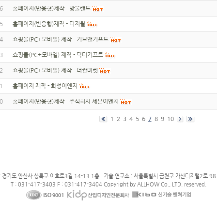
6
홈페이지(반응형)제작 - 방울랜드
5
홈페이지(반응형)제작 - 디지윌
4
쇼핑몰(PC+모바일) 제작 - 기브앤기프트
3
쇼핑몰(PC+모바일) 제작 - 닥터기프트
2
쇼핑몰(PC+모바일) 제작 - 더싼마켓
1
홈페이지 제작 - 화성이엔지
0
홈페이지(반응형)제작 - 주식회사 세븐이엔지
1
2
3
4
5
6
7
8
9
10
: 경기도 안산사 상록구 이호로3길 14-13 1층 기술 연구소 : 서울특별시 금천구 가산디지털2로 98 
T : 031-417-3403 F : 031-417-3404 Copyright by ALLHOW Co., LTD. reserved.