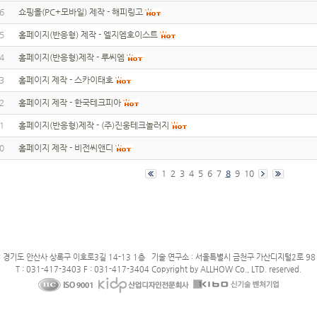
6
쇼핑몰(PC+모바일) 제작 - 해피링고
5
홈페이지(반응형) 제작 - 엘지엠호이스트
4
홈페이지(반응형)제작 - 루씨엠
3
홈페이지 제작 - 스카이태호
2
홈페이지 제작 - 한국테크피아
1
홈페이지(반응형)제작 - (주)진웅테크놀러지
0
홈페이지 제작 - 비전씨앤디
1
2
3
4
5
6
7
8
9
10
: 경기도 안산사 상록구 이호로3길 14-13 1층 기술 연구소 : 서울특별시 금천구 가산디지털2로 98 
T : 031-417-3403 F : 031-417-3404 Copyright by ALLHOW Co., LTD. reserved.