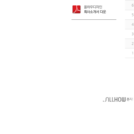
6
5
4
3
2
1
본사 