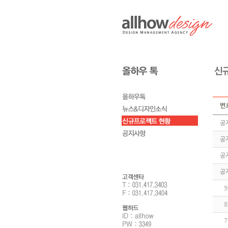
번
공
공
공
공
9
8
7