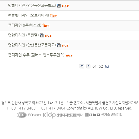
명함디자인 (안산동산고등학교)
팸플릿디자인 (오토카이져)
웹디자인 ((주)웨스넷)
명함디자인 (포원텔)
명함디자인 (안산동산고등학교)
웹디자인 수주 (칼버스 인스투루먼츠)
61
62
63
: 경기도 안산사 상록구 이호로3길 14-13 1층 기술 연구소 : 서울특별시 금천구 가산디지털2로 98 
T : 031-417-3403 F : 031-417-3404 Copyright by ALLHOW Co., LTD. reserved.