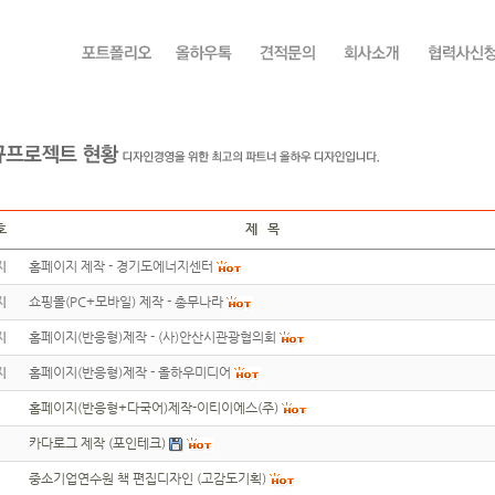
호
제 목
지
홈페이지 제작 - 경기도에너지센터
지
쇼핑몰(PC+모바일) 제작 - 총무나라
지
홈페이지(반응형)제작 - (사)안산시관광협의회
지
홈페이지(반응형)제작 - 올하우미디어
홈페이지(반응형+다국어)제작-이티이에스(주)
카다로그 제작 (포인테크)
중소기업연수원 책 편집디자인 (고감도기획)