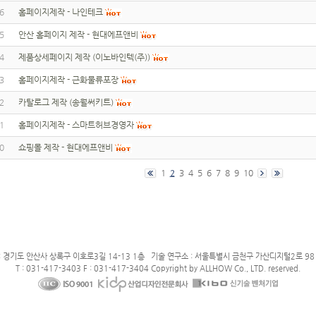
6
홈페이지제작 - 나인테크
5
안산 홈페이지 제작 - 현대에프앤비
4
제품상세페이지 제작 (이노바인텍(주))
3
홈페이지제작 - 근화물류포장
2
카탈로그 제작 (송월써키트)
1
홈페이지제작 - 스마트허브경영자
0
쇼핑몰 제작 - 현대에프앤비
1
2
3
4
5
6
7
8
9
10
: 경기도 안산사 상록구 이호로3길 14-13 1층 기술 연구소 : 서울특별시 금천구 가산디지털2로 98 
T : 031-417-3403 F : 031-417-3404 Copyright by ALLHOW Co., LTD. reserved.