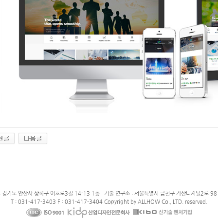
: 경기도 안산사 상록구 이호로3길 14-13 1층 기술 연구소 : 서울특별시 금천구 가산디지털2로 98 
T : 031-417-3403 F : 031-417-3404 Copyright by ALLHOW Co., LTD. reserved.