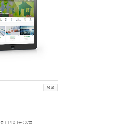
롯데IT캐슬 1동 607호