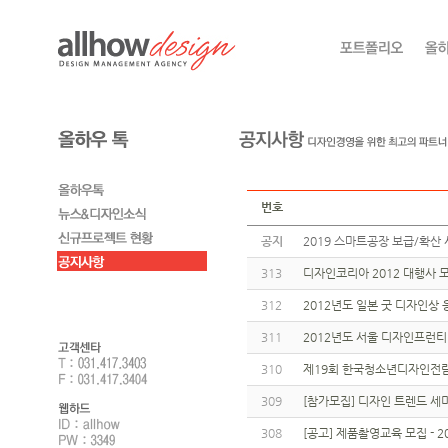
번호
공지
2019 스마트공장 보급/확산 
313
디자인코리아 2012 대행사
312
2012년도 일본 굿 디자인상
311
2012년도 서울 디자인프런
310
제19회 한국청소년디자인전
309
[참가모집] 디자인 트렌드 
308
[공고] 제품촬영교육 모집 -