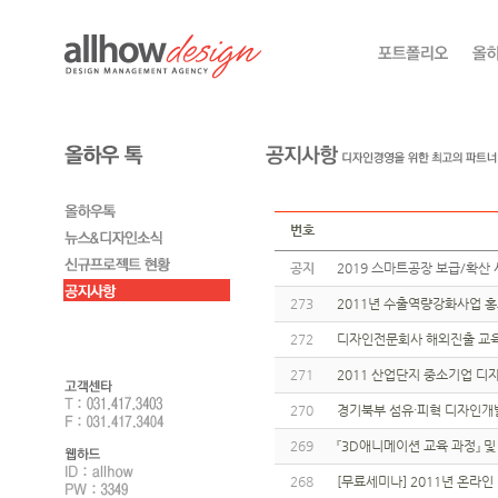
번호
공지
2019 스마트공장 보급/확산 
273
2011년 수출역량강화사업 
272
디자인전문회사 해외진출 교육
271
2011 산업단지 중소기업 
270
경기북부 섬유·피혁 디자인개
269
『3D애니메이션 교육 과정』 및
268
[무료세미나] 2011년 온라