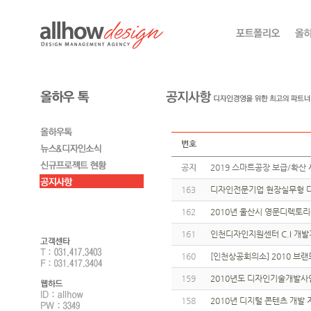
번호
공지
2019 스마트공장 보급/확산 
163
디자인전문기업 현장실무형 디
162
2010년 울산시 영문디렉토
161
인천디자인지원센터 C.I 개
160
[인천상공회의소] 2010 브
159
2010년도 디자인기술개발사
158
2010년 디지털 콘텐츠 개발