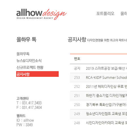
번호
공지
2019 스마트공장 보급/확산 
253
RCA-KIDP Summer Sch
252
2011년 해외디자인상 무료
251
하반기 중소기업 디자인개발
250
경기북부 특화산업(가구분야
249
청소년디자인캠프 교육생 모
248
시민디자인아카데미 교육생 