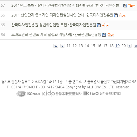
267
2011년도 특허기술디자인융합개발사업 시행계획 공고 -한국디자인진흥…
266
2011 산업단지 중소기업 디자인컨설팅사업 안내 -한국디자인진흥원
265
한국디자인진흥원 청년취업인턴 모집 -한국디자인진흥원
264
스마트만화 콘텐츠 제작 활성화 지원사업 -한국콘텐트진흥원
11
12
13
14
15
16
17
18
19
20
: 경기도 안산사 상록구 이호로3길 14-13 1층 기술 연구소 : 서울특별시 금천구 가산디지털2로 98 
T : 031-417-3403 F : 031-417-3404 Copyright by ALLHOW Co., LTD. reserved.