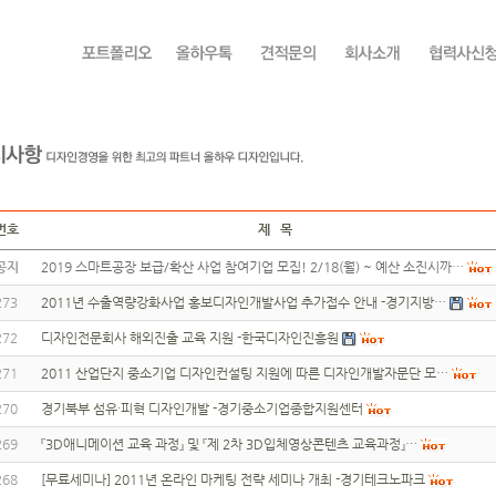
번호
제 목
공지
2019 스마트공장 보급/확산 사업 참여기업 모집! 2/18(월) ~ 예산 소진시까…
273
2011년 수출역량강화사업 홍보디자인개발사업 추가접수 안내 -경기지방…
272
디자인전문회사 해외진출 교육 지원 -한국디자인진흥원
271
2011 산업단지 중소기업 디자인컨설팅 지원에 따른 디자인개발자문단 모…
270
경기북부 섬유·피혁 디자인개발 -경기중소기업종합지원센터
269
『3D애니메이션 교육 과정』 및 『제 2차 3D입체영상콘텐츠 교육과정』…
268
[무료세미나] 2011년 온라인 마케팅 전략 세미나 개최 -경기테크노파크