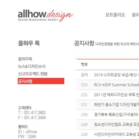
번호
공지
2019 스마트공장 보급/확산 
253
RCA-KIDP Summer Sch
252
2011년 해외디자인상 무료
251
하반기 중소기업 디자인개발
250
경기북부 특화산업(가구분야
249
청소년디자인캠프 교육생 모
248
시민디자인아카데미 교육생 