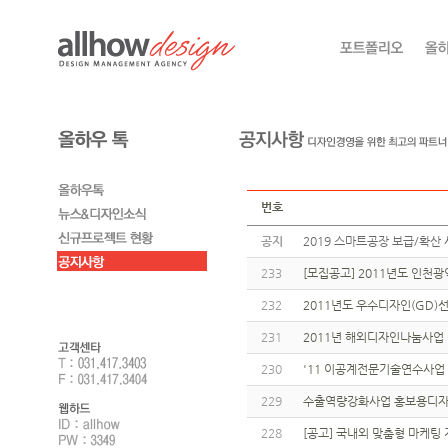
번호
공지
2019 스마트공장 보급/확산 
233
[모집공고] 2011년도 인
232
2011년도 우수디자인(GD)
231
2011년 해외디자인나눔사업
230
'11 이공계전문기술연수사업 (
229
수출역량강화사업 홍보용디자
228
[공고] 국내외 맞춤형 마케팅