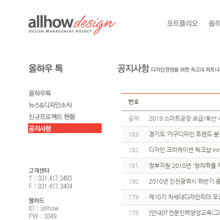
번호
공지
2019 스마트공장 보급/확산 
183
경기도 ‘가구디자인 트렌드 분
182
디자인 크리에이션 워크샵 Innova
181
정부지원 2010년 '창의력을 
180
2010년 인천광역시 하반기
179
제10기 차세대디자인리더 모
178
[안내]IT전문인력양성교육(그