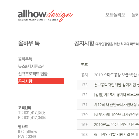
번호
공지
2019 스마트공장 보급/확산 
173
홍보용디자인개발 참여기업 신
172
[창업] 제15기 경기테크노파
171
제12회 대한민국디자인대상 
170
[정부지원] 100%디자인런
169
2010년도 우수디자인 시제
168
G-디자인개발 지원사업 안내