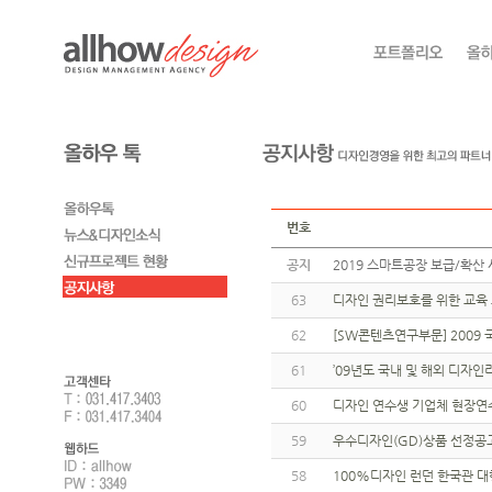
번호
공지
2019 스마트공장 보급/확산 
63
디자인 권리보호를 위한 교육
62
[SW콘텐츠연구부문] 2009
61
’09년도 국내 및 해외 디자
60
디자인 연수생 기업체 현장연
59
우수디자인(GD)상품 선정공
58
100%디자인 런던 한국관 대