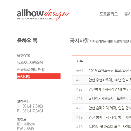
번호
공지
2019 스마트공장 보급/확산 
423
안산 수출바우처, 10년 연속
422
안산홈페이지제작업체! 할인 
421
홈페이지제작준비! 도메인이란
420
안산 홈페이지 제작, 연말 행사
419
안산 홈페이지 제작, 합리적인
418
[네이버 웹마스터 도구] 사이