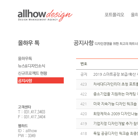
번호
공지
2019 스마트공장 보급/확산 
423
차세대디자인리더 초청 포트폴
422
중소기업을 지원하는 마케팅 
421
미국 지속가능 디자인 워크숍
420
희망제작소 2009 디자인나
419
기업지정 디자인개발 추가 참
418
독일 공공디자인 워크숍 최종