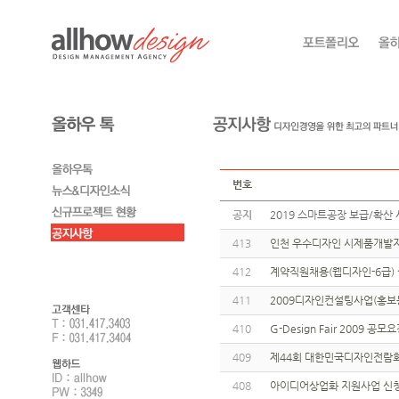
번호
공지
2019 스마트공장 보급/확산 
413
인천 우수디자인 시제품개발
412
계약직원채용(웹디자인-6급)
411
2009디자인컨설팅사업(홍보
410
G-Design Fair 2009 
409
제44회 대한민국디자인전람회
408
아이디어상업화 지원사업 신청