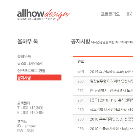
번호
공지
2019 스마트공장 보급/확산 
263
현장실무형 디자이너 양성사업
262
[인천광역시] 인천광역시 도
261
[공고] 2010 TP-BI 온
260
중소기업 디자인애로사항 해결
259
2010 우수디자인(GD) 선
258
2010 수출중기육성 제품디