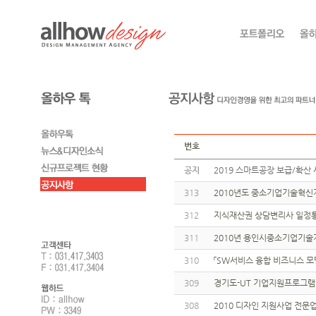
번호
공지
2019 스마트공장 보급/확산 
313
2010년도 중소기업기술혁신
312
지식재산권 상담변리사 일정통보
311
2010년 용인시중소기업기술
310
「SW서비스 융합 비즈니스 모
309
경기도-UT 기업지원프로그램
308
2010 디자인 지원사업 전문