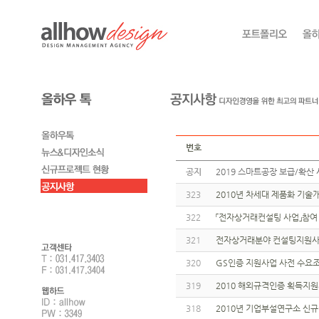
번호
공지
2019 스마트공장 보급/확산 
323
2010년 차세대 제품화 기
322
「전자상거래컨설팅 사업」참여
321
전자상거래분야 컨설팅지원사
320
GS인증 지원사업 사전 수요
319
2010 해외규격인증 획득지
318
2010년 기업부설연구소 신