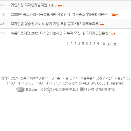
447
기업지정 디자인개발지원 -GDS
446
2009년 중소기업 제품홍보지원 사업안내 -경기중소기업종합지원센터
445
디자인맵 맞춤형 서비스 참여 기업 모집 공고 -경기테크노파크
444
아름다운재단 2009 디자인나눔사업 기부자 모집 -한국디자인진흥원
1
2
3
4
5
6
7
8
9
10
: 경기도 안산사 상록구 이호로3길 14-13 1층 기술 연구소 : 서울특별시 금천구 가산디지털2로 98 
T : 031-417-3403 F : 031-417-3404 Copyright by ALLHOW Co., LTD. reserved.