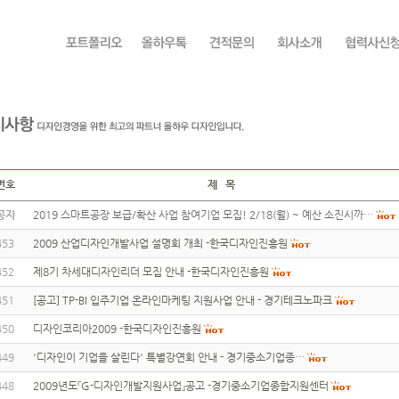
번호
제 목
공지
2019 스마트공장 보급/확산 사업 참여기업 모집! 2/18(월) ~ 예산 소진시까…
453
2009 산업디자인개발사업 설명회 개최 -한국디자인진흥원
452
제8기 차세대디자인리더 모집 안내 -한국디자인진흥원
451
[공고] TP-BI 입주기업 온라인마케팅 지원사업 안내 - 경기테크노파크
450
디자인코리아2009 -한국디자인진흥원
449
'디자인이 기업을 살린다' 특별강연회 안내 - 경기중소기업종…
448
2009년도『G-디자인개발지원사업』공고 -경기중소기업종합지원센터