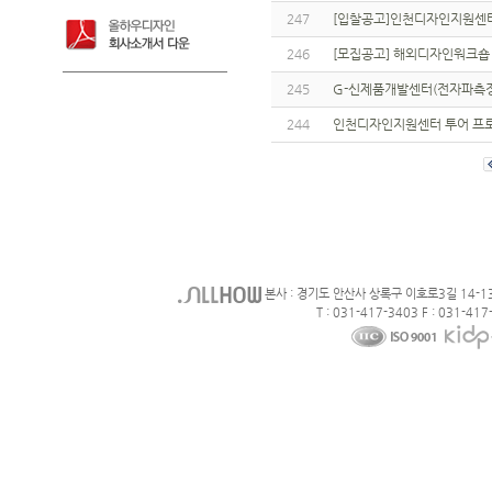
247
[입찰공고]인천디자인지원센터 
246
[모집공고] 해외디자인워크숍
245
G-신제품개발센터(전자파측정,
244
인천디자인지원센터 투어 프
본사 : 경기도 안산사 상록구 이호로3길 14-1
T : 031-417-3403 F : 031-417