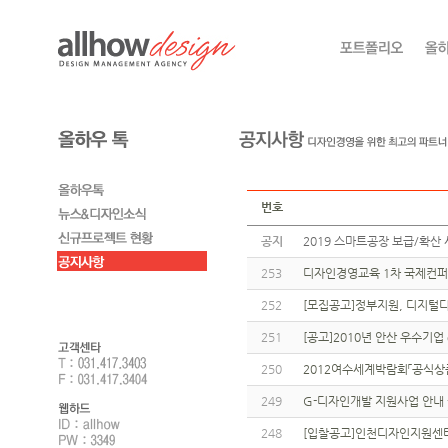
번호
공지
2019 스마트공장 보급/확산 
253
디자인경영교육 1차 국제컨퍼
252
[모집공고]정부지원, 디지털
251
[공고]2010년 안산 우수기
250
2012여수세계박람회「공식상
249
G-디자인개발 지원사업 안내
248
[입찰공고]인천디자인지원센터