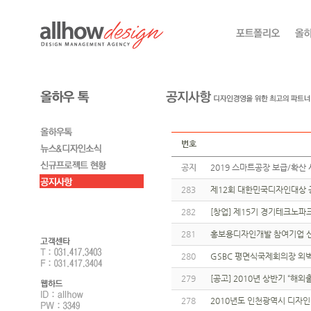
번호
공지
2019 스마트공장 보급/확산 
283
제12회 대한민국디자인대상 
282
[창업] 제15기 경기테크노파
281
홍보용디자인개발 참여기업 신
280
GSBC 평면식국제회의장 외
279
[공고] 2010년 상반기 “
278
2010년도 인천광역시 디자