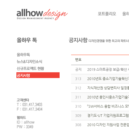
번호
공지
2019 스마트공장 보급/확산 
313
2010년도 중소기업기술혁신
312
지식재산권 상담변리사 일정통보
311
2010년 용인시중소기업기술
310
「SW서비스 융합 비즈니스 모
309
경기도-UT 기업지원프로그램
308
2010 디자인 지원사업 전문