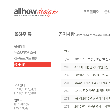
번호
공지
2019 스마트공장 보급/확산 
283
제12회 대한민국디자인대상 
282
[창업] 제15기 경기테크노파
281
홍보용디자인개발 참여기업 신
280
GSBC 평면식국제회의장 외
279
[공고] 2010년 상반기 “
278
2010년도 인천광역시 디자