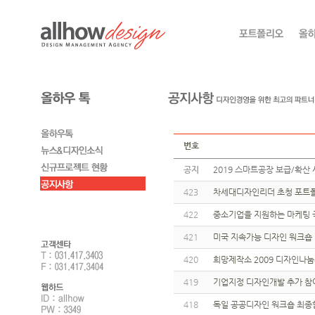
번호
공지
2019 스마트공장 보급/확산 
423
차세대디자인리더 초청 포트폴
422
중소기업을 지원하는 마케팅 
421
미국 지속가능 디자인 워크숍
420
희망제작소 2009 디자인나
419
기업지정 디자인개발 추가 참
418
독일 공공디자인 워크숍 최종