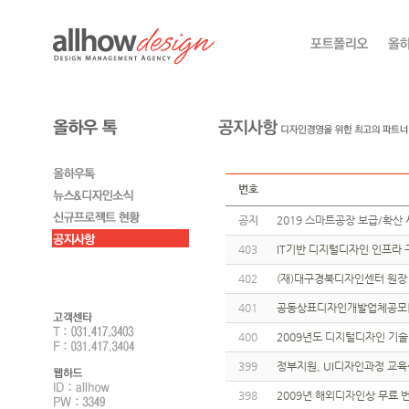
번호
공지
2019 스마트공장 보급/확산 
403
IT기반 디지털디자인 인프라
402
(재)대구경북디자인센터 원장
401
공동상표디자인개발업체공모[
400
2009년도 디지털디자인 기
399
정부지원, UI디자인과정 교
398
2009년 해외디자인상 무료