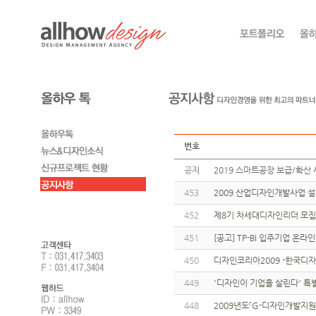
번호
공지
2019 스마트공장 보급/확산 
453
2009 산업디자인개발사업 
452
제8기 차세대디자인리더 모집
451
[공고] TP-BI 입주기업 온
450
디자인코리아2009 -한국디
449
'디자인이 기업을 살린다' 특
448
2009년도『G-디자인개발지