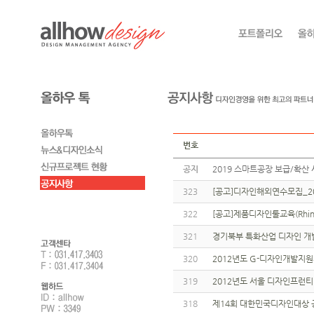
번호
공지
2019 스마트공장 보급/확산 
323
[공고]디자인해외연수모집_2
322
[공고]제품디자인툴교육(Rhino 3
321
경기북부 특화산업 디자인 개
320
2012년도 G-디자인개발지
319
2012년도 서울 디자인프런
318
제14회 대한민국디자인대상 