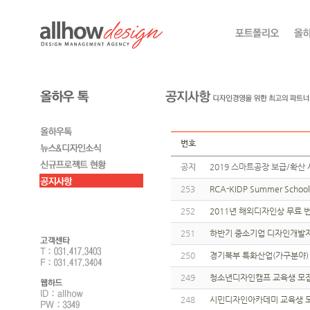
번호
공지
2019 스마트공장 보급/확산 
253
RCA-KIDP Summer Sch
252
2011년 해외디자인상 무료
251
하반기 중소기업 디자인개발
250
경기북부 특화산업(가구분야
249
청소년디자인캠프 교육생 모
248
시민디자인아카데미 교육생 