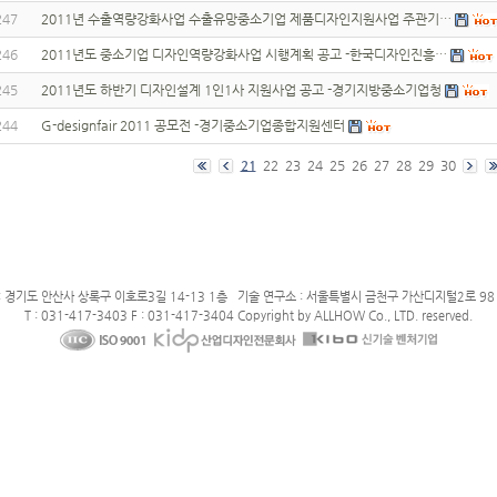
247
2011년 수출역량강화사업 수출유망중소기업 제품디자인지원사업 주관기…
246
2011년도 중소기업 디자인역량강화사업 시행계획 공고 -한국디자인진흥…
245
2011년도 하반기 디자인설계 1인1사 지원사업 공고 -경기지방중소기업청
244
G-designfair 2011 공모전 -경기중소기업종합지원센터
21
22
23
24
25
26
27
28
29
30
: 경기도 안산사 상록구 이호로3길 14-13 1층 기술 연구소 : 서울특별시 금천구 가산디지털2로 98 
T : 031-417-3403 F : 031-417-3404 Copyright by ALLHOW Co., LTD. reserved.