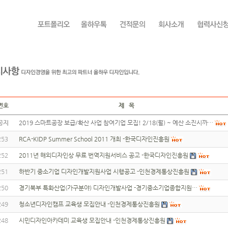
번호
제 목
공지
2019 스마트공장 보급/확산 사업 참여기업 모집! 2/18(월) ~ 예산 소진시까…
253
RCA-KIDP Summer School 2011 개최 -한국디자인진흥원
252
2011년 해외디자인상 무료 번역지원서비스 공고 -한국디자인진흥원
251
하반기 중소기업 디자인개발지원사업 시행공고 -인천경제통상진흥원
250
경기북부 특화산업(가구분야) 디자인개발사업 -경기중소기업종합지원…
249
청소년디자인캠프 교육생 모집안내 -인천경제통상진흥원
248
시민디자인아카데미 교육생 모집안내 -인천경제통상진흥원