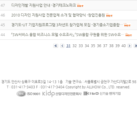
147
디자인개발 지원사업 안내 -경기테크노파크
146
2010 디자인 지원사업 전문업체 소개 및 협약양식 -창업진흥원
145
경기도-UT 기업지원프로그램 3차년도 참가업체 모집 -경기중소기업종합…
144
「SW서비스 융합 비즈니스 모델 수요조사」,「SW융합 구현을 위한 SW수요…
31
32
33
34
35
36
37
38
39
40
: 경기도 안산사 상록구 이호로3길 14-13 1층 기술 연구소 : 서울특별시 금천구 가산디지털2로 98 
T : 031-417-3403 F : 031-417-3404 Copyright by ALLHOW Co., LTD. reserved.