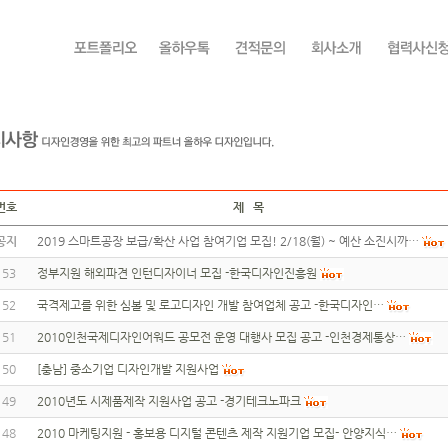
번호
제 목
공지
2019 스마트공장 보급/확산 사업 참여기업 모집! 2/18(월) ~ 예산 소진시까…
153
정부지원 해외파견 인턴디자이너 모집 -한국디자인진흥원
152
국격제고를 위한 심볼 및 로고디자인 개발 참여업체 공고 -한국디자인…
151
2010인천국제디자인어워드 공모전 운영 대행사 모집 공고 -인천경제통상…
150
[충남] 중소기업 디자인개발 지원사업
149
2010년도 시제품제작 지원사업 공고 -경기테크노파크
148
2010 마케팅지원 - 홍보용 디지털 콘텐츠 제작 지원기업 모집- 안양지식…