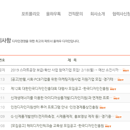
번호
제 목
공지
2019 스마트공장 보급/확산 사업 참여기업 모집! 2/18(월) ~ 예산 소진시까…
213
[공고]반월,시화 PCB기업을 위한 마케팅지원사업 지원기업 모집 -경기테…
212
제12회 대한민국디자인진흥대회 대행사 모집공고 -한국디자인진흥원
211
신재생에너지를 이용한 아이디어상품개발(디자인지원)과 연계한 프로…
210
인천디자인지원센터 투어 프로그램 안내 -인천경제통상진흥원
209
G-신제품개발센터(전자파측정, 시제품제작, 홍보영상 제작 등) -경기중…
208
[모집공고] 해외디자인워크숍 교육생 모집공고 -한국디자인진흥원