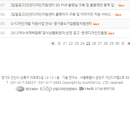
207
[입찰공고]인천디자인지원센터 3D PVR 촬영실 구축 및 활용제안 용역 입…
206
[입찰공고]인천디자인지원센터 홈페이지 구축 및 이미지컷 지원 서비스…
205
G-디자인개발 지원사업 안내 -경기중소기업종합지원센터
204
2012여수세계박람회「공식상품화권자」선정 공고 -한국디자인진흥원
21
22
23
24
25
26
27
28
29
30
: 경기도 안산사 상록구 이호로3길 14-13 1층 기술 연구소 : 서울특별시 금천구 가산디지털2로 98 
T : 031-417-3403 F : 031-417-3404 Copyright by ALLHOW Co., LTD. reserved.