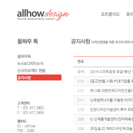
번호
공지
2019 스마트공장 보급/확산 
213
[공고]반월,시화 PCB기업을
212
제12회 대한민국디자인진흥대
211
신재생에너지를 이용한 아이
210
인천디자인지원센터 투어 프
209
G-신제품개발센터(전자파측정,
208
[모집공고] 해외디자인워크숍