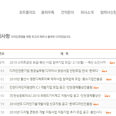
번호
제 목
공지
2019 스마트공장 보급/확산 사업 참여기업 모집! 2/18(월) ~ 예산 소진시까…
163
디자인전문기업 현장실무형 디자이너 양성사업 인턴모집 안내 -한국디…
162
2010년 울산시 영문디렉토리북 제작사업 참여업체 모집 -중소기업진흥공…
161
인천디자인지원센터 C.I 개발기업 모집 공고 -인천경제통상진흥원
160
[인천상공회의소] 2010 브랜드가치제고 지원사업 공고 -인천경제통상진…
159
2010년도 디자인기술개발사업 신규지원 공고 -한국디자인진흥원
158
2010년 디지털 콘텐츠 개발 지원사업 지원기업 추가 모집 공고 -용인시디…