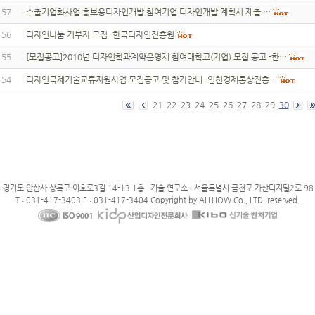
157
수출기업화사업 홍보용디자인개발 참여기업 디자인개발 계획서 제출 …
156
디자인나눔 기부자 모집 -한국디자인진흥원
155
[모집공고]2010년 디자인학과계약운영제 참여대학교(기업) 모집 공고 -한…
154
디자인국제기술교류지원사업 모집공고 및 참가안내 -인천경제통상진흥…
21
22
23
24
25
26
27
28
29
30
: 경기도 안산사 상록구 이호로3길 14-13 1층 기술 연구소 : 서울특별시 금천구 가산디지털2로 98 
T : 031-417-3403 F : 031-417-3404 Copyright by ALLHOW Co., LTD. reserved.